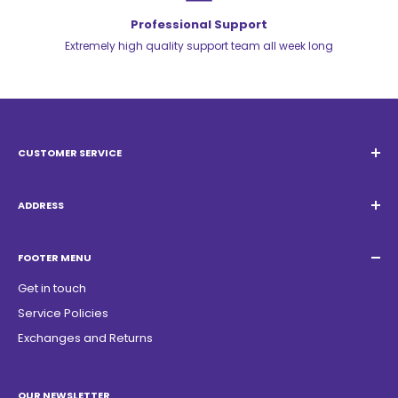
Professional Support
Extremely high quality support team all week long
CUSTOMER SERVICE
Email:
Quatrocambalhotas@gmail.com
WhatsApp:
+55 19 98947-0952
ADDRESS
Acacias Street 1729, São Paulo Garden - Americana - SP -
ZIP Code: 13468150
FOOTER MENU
Get in touch
Service Policies
Exchanges and Returns
OUR NEWSLETTER