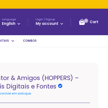
Language
Login / Signup
0
Cart
English
My account
GITAIS
COMBOS
astor & Amigos (HOPPERS) –
is Digitais e Fontes
ponível em estoque.