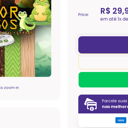
R$ 29,
Price:
em até 1x d
to zoom in
Parcele sua
nas melhor