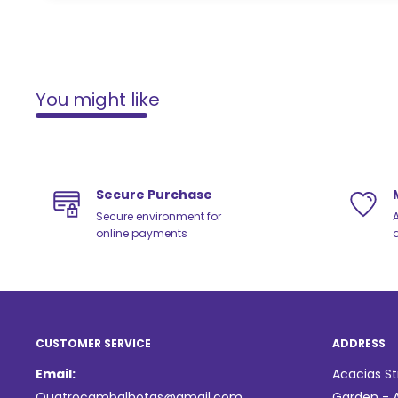
You might like
Secure Purchase
Secure environment for
A
online payments
q
CUSTOMER SERVICE
ADDRESS
Email:
Acacias St
Quatrocambalhotas@gmail.com
Garden - A