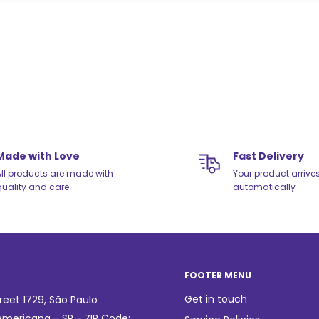
Made with Love
Fast Delivery
ll products are made with
Your product arrive
uality and care
automatically
FOOTER MENU
Get in touch
reet 1729, São Paulo
mericana - SP - ZIP Code: