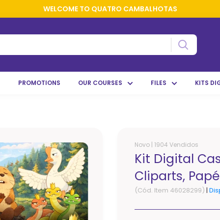
WELCOME TO QUATRO CAMBALHOTAS
S
PROMOTIONS
OUR COURSES
FILES
KITS DI
Novo |
1904 Vendidos
Kit Digital C
Cliparts, Papé
(Cód. Item 46028299)
|
Dis