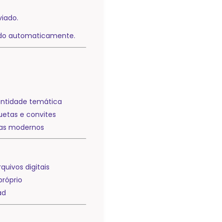
viado.
ado automaticamente.
entidade temática
quetas e convites
mas modernos
rquivos digitais
próprio
ad