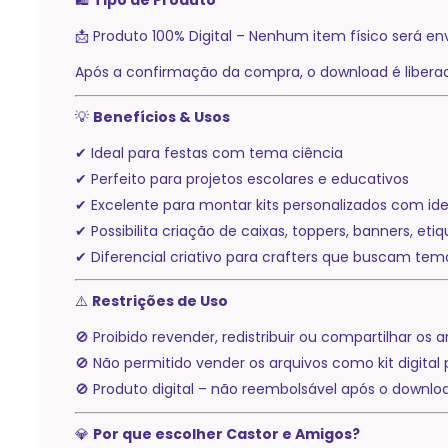
🛍️
Tipo de Produto
📩 Produto 100% Digital – Nenhum item físico será en
Após a confirmação da compra, o download é liber
💡
Benefícios & Usos
✔ Ideal para festas com tema ciência
✔ Perfeito para projetos escolares e educativos
✔ Excelente para montar kits personalizados com id
✔ Possibilita criação de caixas, toppers, banners, eti
✔ Diferencial criativo para crafters que buscam te
⚠️
Restrições de Uso
🚫 Proibido revender, redistribuir ou compartilhar os a
🚫 Não permitido vender os arquivos como kit digital 
🚫 Produto digital – não reembolsável após o downlo
💎
Por que escolher Castor e Amigos?