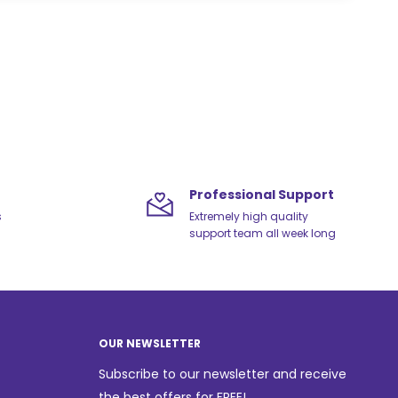
Professional Support
s
Extremely high quality
support team all week long
OUR NEWSLETTER
Subscribe to our newsletter and receive
the best offers for FREE!