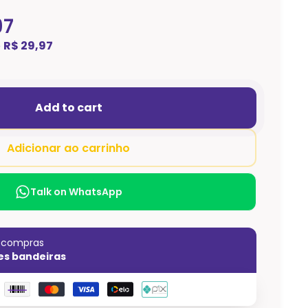
97
e
R$ 29,97
Add to cart
Adicionar ao carrinho
Talk on WhatsApp
s compras
es bandeiras