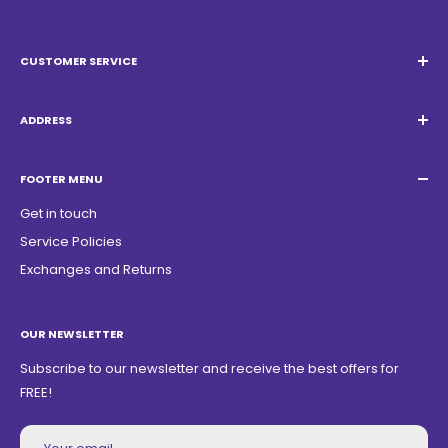
CUSTOMER SERVICE
Email:
Quatrocambalhotas@gmail.com
WhatsApp:
+55 19 98947-0952
ADDRESS
Acacias Street 1729, São Paulo Garden - Americana - SP -
ZIP Code: 13468150
FOOTER MENU
Get in touch
Service Policies
Exchanges and Returns
OUR NEWSLETTER
Subscribe to our newsletter and receive the best offers for
FREE!