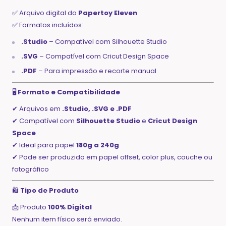
✅ Arquivo digital do
Papertoy Eleven
✅ Formatos incluídos:
.Studio
– Compatível com Silhouette Studio
.SVG
– Compatível com Cricut Design Space
.PDF
– Para impressão e recorte manual
🖥️
Formato e Compatibilidade
✔ Arquivos em
.Studio, .SVG e .PDF
✔ Compatível com
Silhouette Studio
e
Cricut Design
Space
✔ Ideal para papel
180g a 240g
✔ Pode ser produzido em papel offset, color plus, couche ou
fotográfico
🛍️
Tipo de Produto
📩 Produto
100% Digital
Nenhum item físico será enviado.