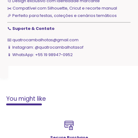
🎨 Design exclusivo com identidade marcante
✂️ Compatível com Silhouette, Cricut e recorte manual
🎉 Perfeito para festas, coleções e cenários temáticos
📞
Suporte & Contato
📧
quatrocambalhotas@gmail.com
📱 Instagram: @quatrocambalhotasof
📱 WhatsApp: +55 19 98947-0952
You might like
Secure Purchase