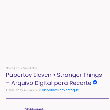
Novo |
1062 Vendidos
Papertoy Eleven • Stranger Things
– Arquivo Digital para Recorte
(Cód. Item 45545771)
|
Disponível em estoque.
Translation
DE
R$ 10,97